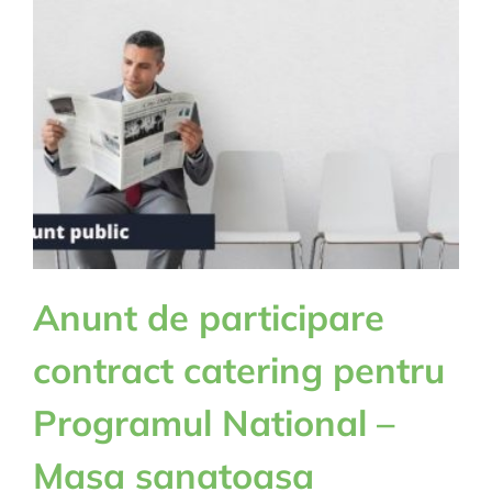
de
an
2024
Anunt de participare
contract catering pentru
Programul National –
Masa sanatoasa