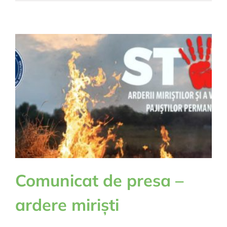
PACHETE
CU
PRODUSE
DE
IGIENA
IN
CADRUL
POAD
2018-
2020
COD
SMIS
125284
Comunicat de presa –
ardere miriști