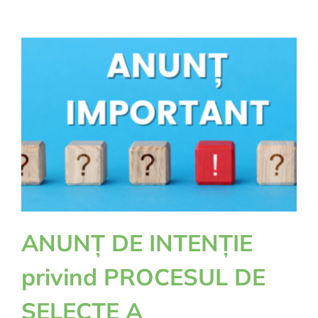
–
campania
de
colectare
a
deșeurilor
voluminoase
din
Comuna
Albești
ANUNȚ DE INTENȚIE
privind PROCESUL DE
SELECȚE A