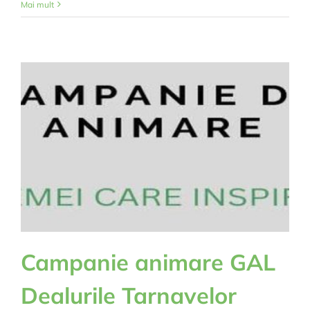
Cursuri
Mai mult
de
formare
profesională
Campanie animare GAL
Dealurile Tarnavelor