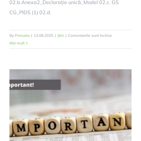
02.b.Anexa2_Declarație unică_Model 02.c. GS
CG_PIDS (1) 02.d.
pentru
By
Primaria
|
13.08.2025
|
Știri
|
Comentariile sunt închise
ANUNȚ
Mai mult
DE
INTENȚIE
privind
PROCESUL
DE
SELECȚE
A
PARTENERILOR
ENTITĂȚI
PRIVATE
în
cadrul
unui