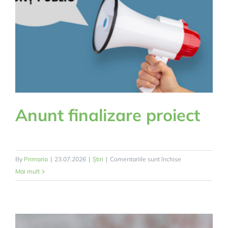
Anunt finalizare proiect
pentru
By
Primaria
|
23.07.2026
|
Știri
|
Comentariile sunt închise
Anunt
Mai mult
finalizare
proiect