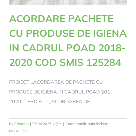
proiect
ACORDARE PACHETE
implementat
prin
CU PRODUSE DE IGIENA
Programul
Incluziune
IN CADRUL POAD 2018-
și
Demnitate
2020 COD SMIS 125284
Socială
2021-
2027
PROIECT ,,ACORDAREA DE PACHETE CU
PRODUSE DE IGIENA IN CADRUL POAD 201-
2020`` PROIECT ,,ACORDAREA DE
pentru
By
Primaria
|
09.04.2025
|
Știri
|
Comentariile sunt închise
ACORDARE
Mai mult