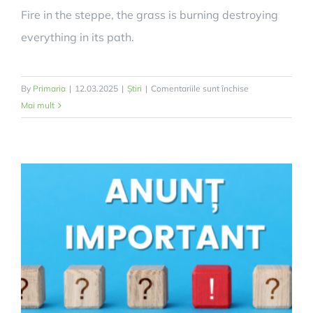
Fire in the steppe, the grass is burning destroying
everything in its path.
pentru
By
Primaria
|
12.03.2025
|
Știri
|
Comentariile sunt închise
Comunicat
Mai mult
de
presa
–
ardere
miriști