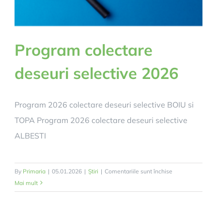
sistemului
de
iluminat
Program colectare
public
in
deseuri selective 2026
comuna
ALbesti.
Program 2026 colectare deseuri selective BOIU si
TOPA Program 2026 colectare deseuri selective
ALBESTI
pentru
By
Primaria
|
05.01.2026
|
Știri
|
Comentariile sunt închise
Program
Mai mult
colectare
deseuri