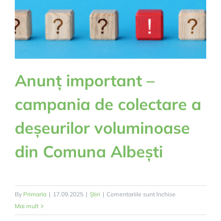
în
vederea
asigurării
alimentelor
de
bazămese
Anunț important –
calde.”
campania de colectare a
deșeurilor voluminoase
din Comuna Albești
pentru
By
Primaria
|
17.09.2025
|
Știri
|
Comentariile sunt închise
Anunț
Mai mult
important