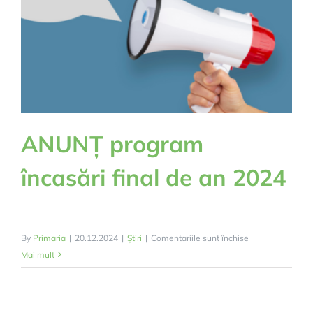
ANUNȚ program
încasări final de an 2024
pentru
By
Primaria
|
20.12.2024
|
Știri
|
Comentariile sunt închise
ANUNȚ
Mai mult
program
încasări
final