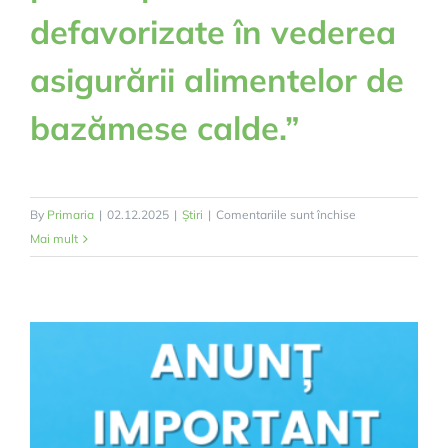
defavorizate în vederea
asigurării alimentelor de
bazămese calde.”
pentru
By
Primaria
|
02.12.2025
|
Știri
|
Comentariile sunt închise
ANEXA
Mai mult
1
AFIS
MASURI
AUXILIARE
,,Sprijin
pentru
persoane
defavorizate