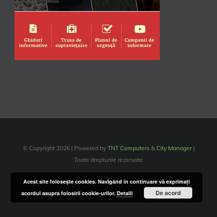
© Copyright
2026 | Powered by
TNT Computers
&
City Manager
|
Toate drepturile rezervate
Facebook
Acest site foloseşte cookies. Navigând în continuare vă exprimaţi
De acord
acordul asupra folosirii cookie-urilor.
Detalii