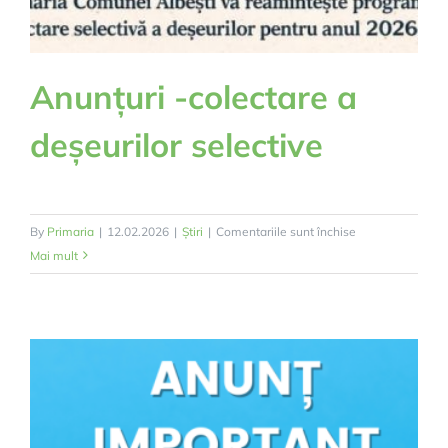
Anunțuri -colectare a
deșeurilor selective
pentru
By
Primaria
|
12.02.2026
|
Știri
|
Comentariile sunt închise
Anunțuri
Mai mult
-
colectare
a
deșeurilor
selective