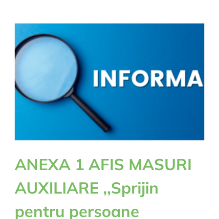
29
12
2025
ANEXA 1 AFIS MASURI
AUXILIARE ,,Sprijin
pentru persoane