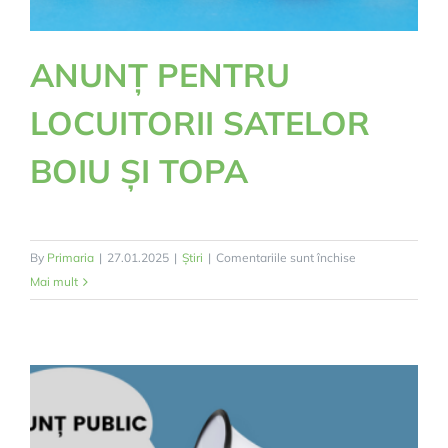
ANUNȚ PENTRU
LOCUITORII SATELOR
BOIU ȘI TOPA
pentru
By
Primaria
|
27.01.2025
|
Știri
|
Comentariile sunt închise
ANUNȚ
Mai mult
PENTRU
LOCUITORII
SATELOR
BOIU
ȘI
TOPA