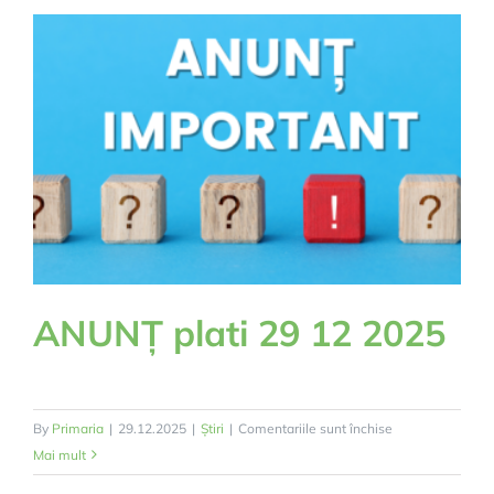
selective
2026
ANUNȚ plati 29 12 2025
pentru
By
Primaria
|
29.12.2025
|
Știri
|
Comentariile sunt închise
ANUNȚ
Mai mult
plati