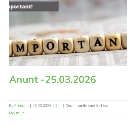
Anunt -25.03.2026
pentru
By
Primaria
|
25.03.2026
|
Știri
|
Comentariile sunt închise
Anunt
Mai mult
-25.03.2026