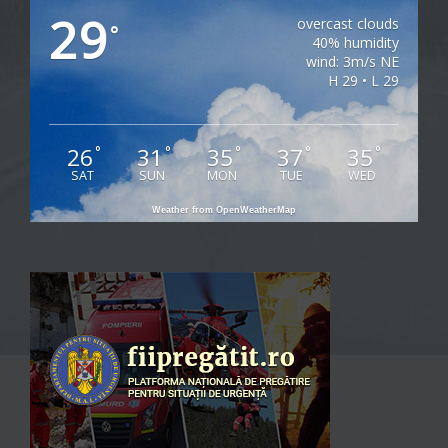
29
overcast clouds
°
40% humidity
wind: 3m/s NE
H 29 • L 29
26
31
35
37
35
°
°
°
°
°
SAT
SUN
MON
TUE
WED
Weather from OpenWeatherMap