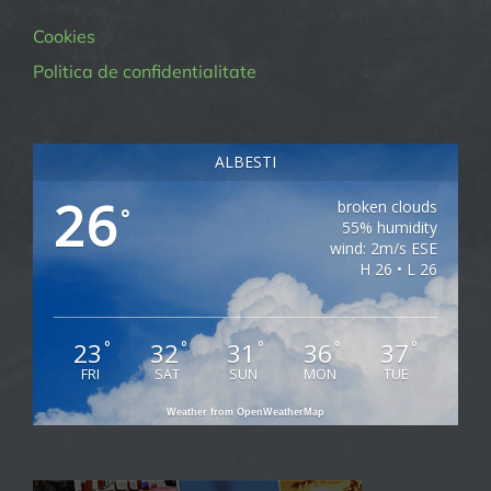
Cookies
Politica de confidentialitate
ALBESTI
26
broken clouds
°
55% humidity
wind: 2m/s ESE
H 26 • L 26
23
32
31
36
37
°
°
°
°
°
FRI
SAT
SUN
MON
TUE
Weather from OpenWeatherMap