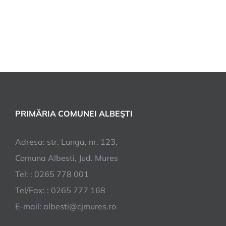
PRIMĂRIA COMUNEI ALBEŞTI
Adresa: str. Lunga, nr. 123,
Comuna Albesti, Jud. Mures
Tel: : 0265 778 001
Tel/Fax: : 0265 777 168
E-mail: albesti@cjmures.ro