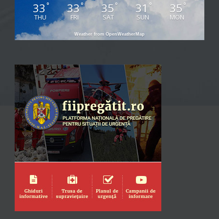
33
33
35
31
35
°
°
°
°
°
THU
FRI
SAT
SUN
MON
Weather from OpenWeatherMap