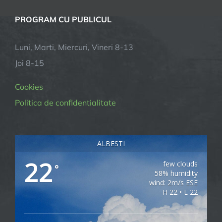
PROGRAM CU PUBLICUL
Luni, Marti, Miercuri, Vineri 8-13
Joi 8-15
Cookies
Politica de confidentialitate
ALBESTI
22
few clouds
°
58% humidity
wind: 2m/s ESE
H 22 • L 22