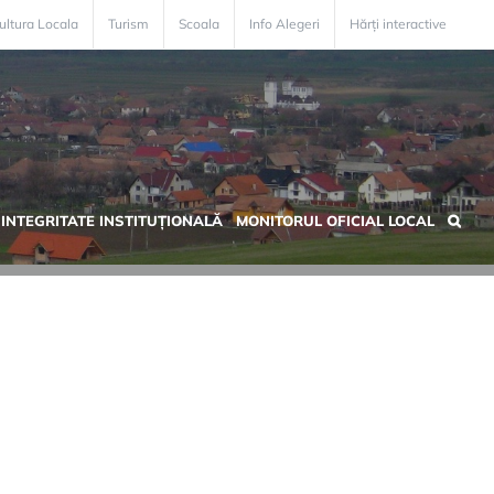
ultura Locala
Turism
Scoala
Info Alegeri
Hărți interactive
INTEGRITATE INSTITUȚIONALĂ
MONITORUL OFICIAL LOCAL