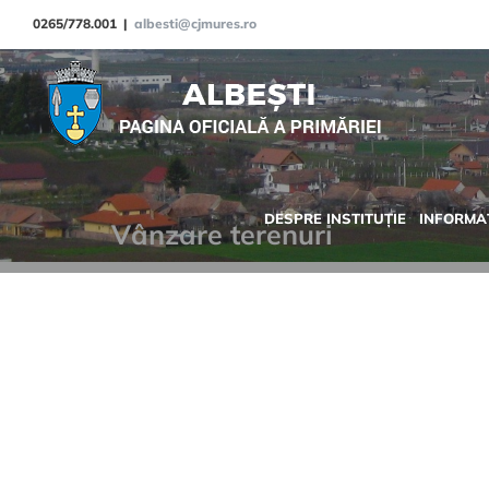
Skip
0265/778.001
|
albesti@cjmures.ro
to
content
DESPRE INSTITUȚIE
INFORMAȚ
Vânzare terenuri