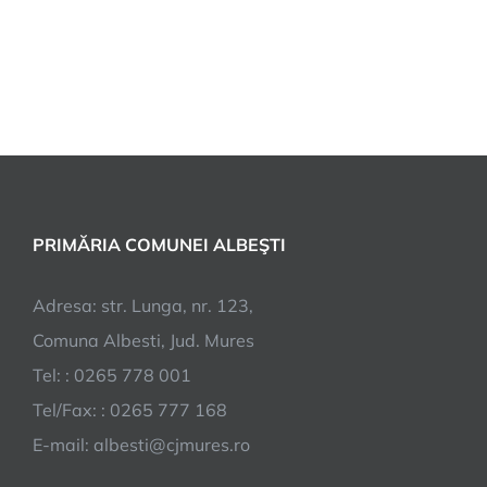
PRIMĂRIA COMUNEI ALBEŞTI
Adresa: str. Lunga, nr. 123,
Comuna Albesti, Jud. Mures
Tel: : 0265 778 001
Tel/Fax: : 0265 777 168
E-mail:
albesti@cjmures.ro