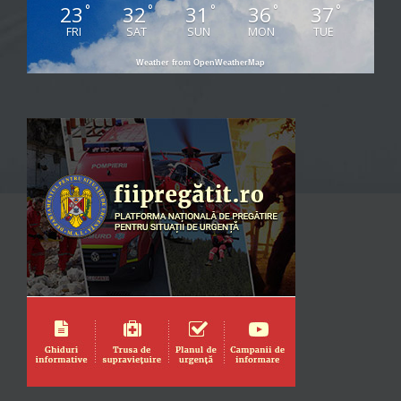
23
32
31
36
37
°
°
°
°
°
FRI
SAT
SUN
MON
TUE
Weather from OpenWeatherMap