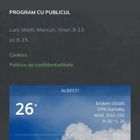
PROGRAM CU PUBLICUL
Luni, Marti, Miercuri, Vineri 8-13
Joi 8-15
Cookies
Politica de confidentialitate
ALBESTI
26
broken clouds
°
55% humidity
wind: 2m/s ESE
H 26 • L 26