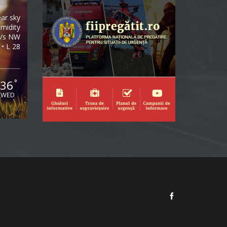
ear sky
midity
m/s NW
 • L 28
36
°
WED
Facebook