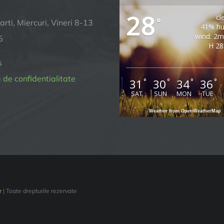
28
cl
°
arti, Miercuri, Vineri 8-13
41% hu
wind: 2
5
H 28
s
a de confidentialitate
31
30
34
36
°
°
°
°
SAT
SUN
MON
TUE
Weather from OpenWeatherMap
r
| Toate drepturile rezervate