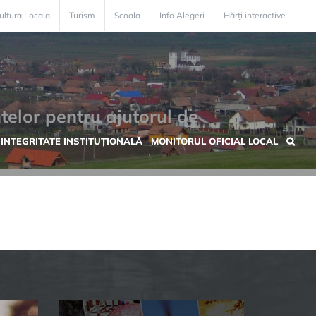
ultura Locala
Turism
Scoala
Info Alegeri
Hărți interactive
telor pentru ajutorul de
INTEGRITATE INSTITUȚIONALĂ
MONITORUL OFICIAL LOCAL