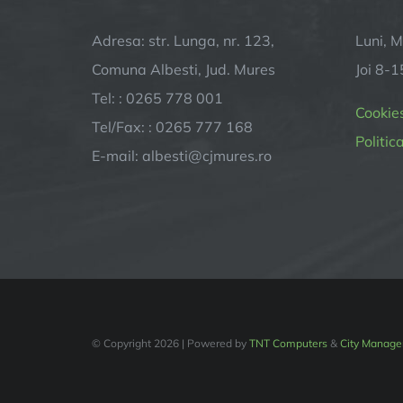
Adresa: str. Lunga, nr. 123,
Luni, M
Comuna Albesti, Jud. Mures
Joi 8-1
Tel: : 0265 778 001
Cookie
Tel/Fax: : 0265 777 168
Politic
E-mail:
albesti@cjmures.ro
© Copyright
2026 | Powered by
TNT Computers
&
City Manage