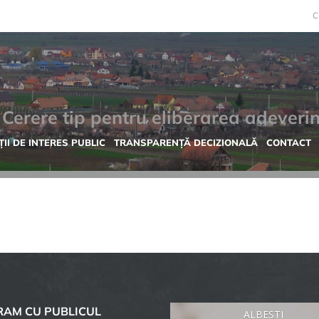
C
 Cerere tip pentru eliberarea adeverin
II DE INTERES PUBLIC
TRANSPARENȚĂ DECIZIONALĂ
CONTACT
AM CU PUBLICUL
ALBESTI