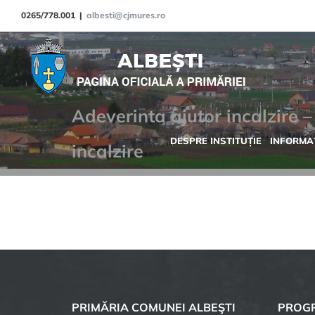
Skip
0265/778.001
|
albesti@cjmures.ro
to
content
Adeverinta ajutor incalzire –
DESPRE INSTITUȚIE
INFORMAȚ
incalzire
PRIMĂRIA COMUNEI ALBEŞTI
PROGR