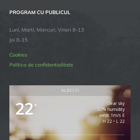
PROGRAM CU PUBLICUL
Luni, Marti, Miercuri, Vineri 8-13
Joi 8-15
Cookies
Politica de confidentialitate
ALBESTI
22
clear sky
°
57% humidity
wind: 1m/s E
H 22 • L 22