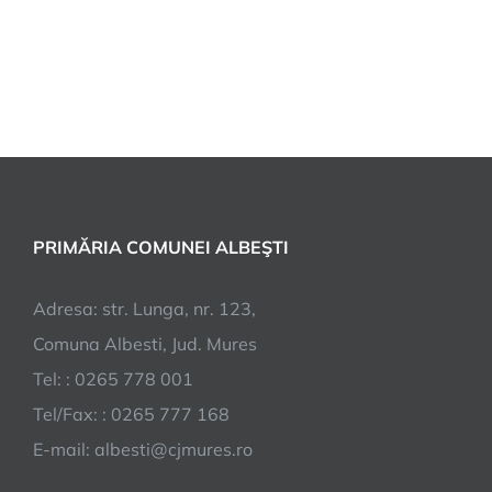
PRIMĂRIA COMUNEI ALBEŞTI
Adresa: str. Lunga, nr. 123,
Comuna Albesti, Jud. Mures
Tel: : 0265 778 001
Tel/Fax: : 0265 777 168
E-mail:
albesti@cjmures.ro