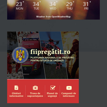
23
34
34
29
31
°
°
°
°
°
MON
TUE
WED
THU
FRI
Weather from OpenWeatherMap