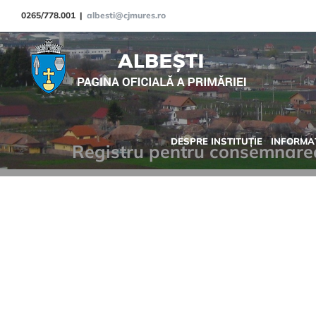
Skip
0265/778.001
|
albesti@cjmures.ro
to
content
DESPRE INSTITUȚIE
INFORMAȚ
Registru pentru consemnarea 