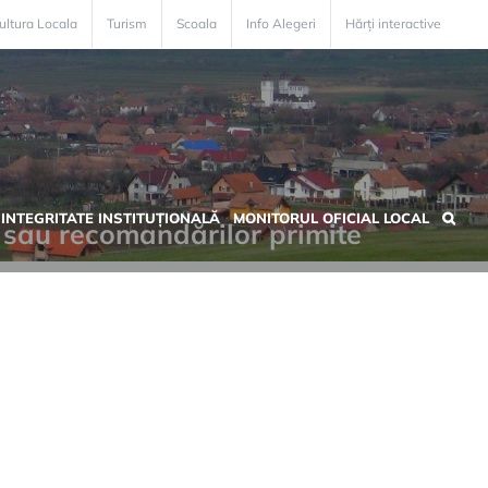
ultura Locala
Turism
Scoala
Info Alegeri
Hărți interactive
INTEGRITATE INSTITUȚIONALĂ
MONITORUL OFICIAL LOCAL
r sau recomandărilor primite