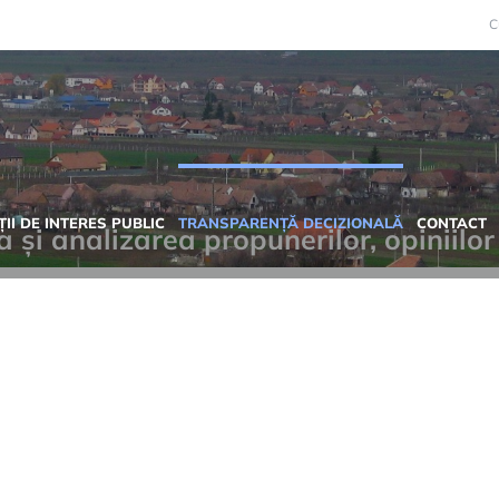
C
II DE INTERES PUBLIC
TRANSPARENȚĂ DECIZIONALĂ
CONTACT
și analizarea propunerilor, opiniilo