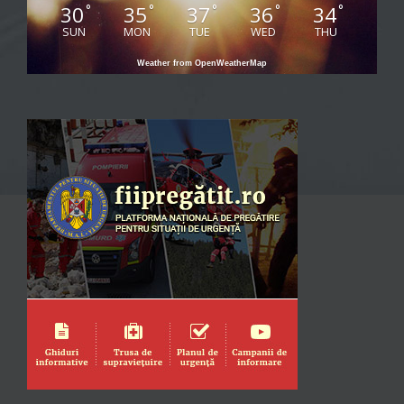
30
35
37
36
34
°
°
°
°
°
SUN
MON
TUE
WED
THU
Weather from OpenWeatherMap