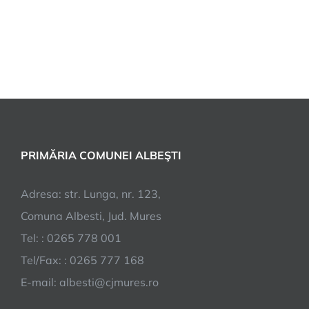
PRIMĂRIA COMUNEI ALBEŞTI
Adresa: str. Lunga, nr. 123,
Comuna Albesti, Jud. Mures
Tel: : 0265 778 001
Tel/Fax: : 0265 777 168
E-mail:
albesti@cjmures.ro