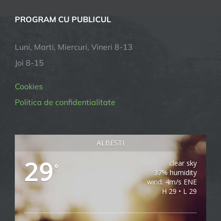
PROGRAM CU PUBLICUL
Luni, Marti, Miercuri, Vineri 8-13
Joi 8-15
Cookies
Politica de confidentialitate
ALBESTI
29
clear sky
°
37% humidity
wind: 4m/s ENE
H 29 • L 29