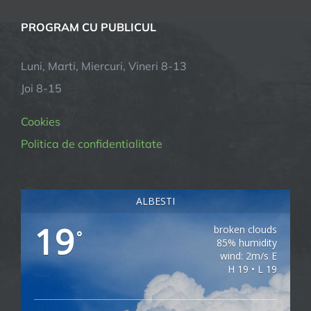
PROGRAM CU PUBLICUL
Luni, Marti, Miercuri, Vineri 8-13
Joi 8-15
Cookies
Politica de confidentialitate
ALBESTI
19
broken clouds
°
85% humidity
wind: 2m/s E
H 19 • L 19