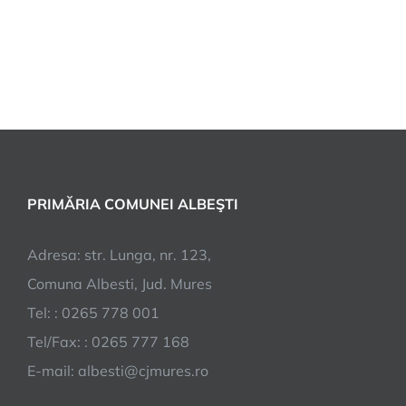
PRIMĂRIA COMUNEI ALBEŞTI
Adresa: str. Lunga, nr. 123,
Comuna Albesti, Jud. Mures
Tel: : 0265 778 001
Tel/Fax: : 0265 777 168
E-mail:
albesti@cjmures.ro