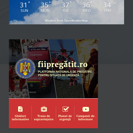
31
35
37
36
34
°
°
°
°
°
SUN
MON
TUE
WED
THU
Weather from OpenWeatherMap