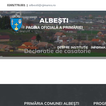
Skip
0265/778.001
|
albesti@cjmures.ro
to
content
DESPRE INSTITUȚIE
INFORMAȚ
Declaratie de casatorie
PRIMĂRIA COMUNEI ALBEŞTI
PROGR