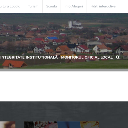
ultura Locala
Turism
Scoala
Info Alegeri
Hărți interactive
INTEGRITATE INSTITUȚIONALĂ
MONITORUL OFICIAL LOCAL