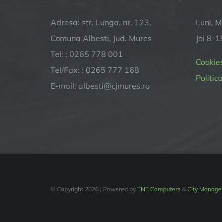
Adresa: str. Lunga, nr. 123,
Luni, M
Comuna Albesti, Jud. Mures
Joi 8-1
Tel: : 0265 778 001
Cookie
Tel/Fax: : 0265 777 168
Politic
E-mail:
albesti@cjmures.ro
© Copyright
2026 | Powered by
TNT Computers
&
City Manage