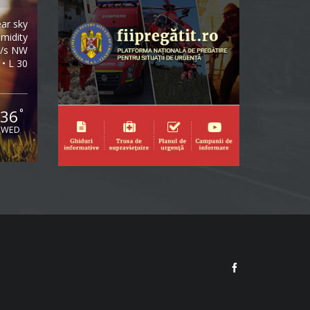
ear sky
midity
m/s NW
 • L 30
36
°
WED
Facebook