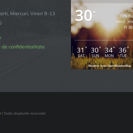
30
cl
°
arti, Miercuri, Vineri 8-13
35% hu
wind: 3
5
H 30
s
a de confidentialitate
31
30
34
36
°
°
°
°
SAT
SUN
MON
TUE
Weather from OpenWeatherMap
r
| Toate drepturile rezervate