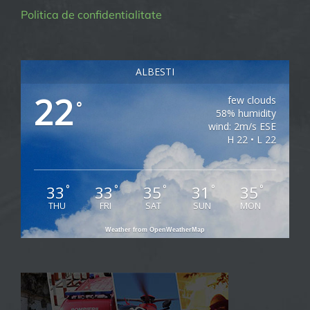
Politica de confidentialitate
ALBESTI
22
few clouds
°
58% humidity
wind: 2m/s ESE
H 22 • L 22
33
33
35
31
35
°
°
°
°
°
THU
FRI
SAT
SUN
MON
Weather from OpenWeatherMap