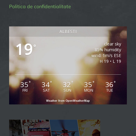
Politica de confidentialitate
ALBESTI
19
clear sky
°
85% humidity
wind: 1m/s ESE
H 19 • L 19
35
34
32
35
36
°
°
°
°
°
FRI
SAT
SUN
MON
TUE
Weather from OpenWeatherMap